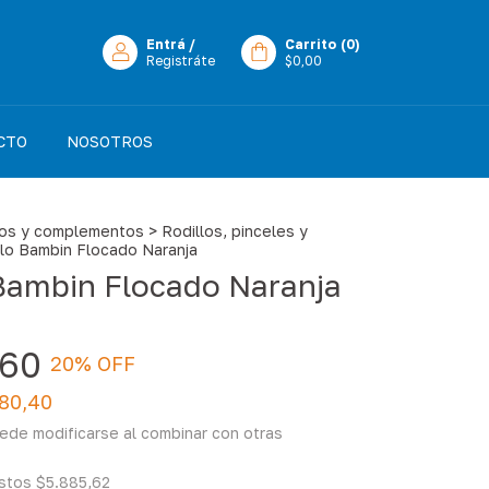
Entrá
/
Carrito
(
0
)
Registráte
$0,00
CTO
NOSOTROS
ios y complementos
>
Rodillos, pinceles y
llo Bambin Flocado Naranja
 Bambin Flocado Naranja
,60
20
% OFF
780,40
ede modificarse al combinar con otras
estos
$5.885,62