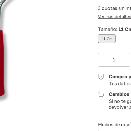
3
cuotas sin in
Ver más detalle
Tamaño:
11 C
11 Cm
Compra p
Tus datos
Cambios 
Si no te 
devolverl
Entregas para el
Medios de env