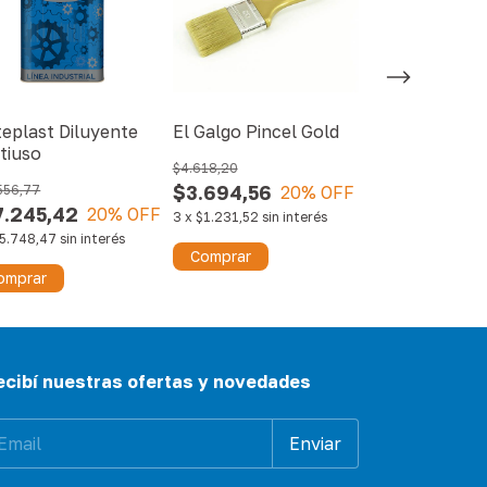
teplast Diluyente
El Galgo Pincel Gold
Sinteplast Di
tiuso
Poliuretanic
$4.618,20
$3.694,56
556,77
20
% OFF
$87.164,37
7.245,42
$69.731,50
20
% OFF
3
x
$1.231,52
sin interés
5.748,47
sin interés
3
x
$23.243,83
s
Comprar
omprar
Comprar
ecibí nuestras ofertas y novedades