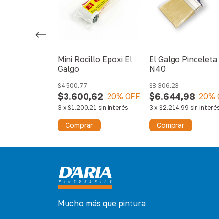
 Pincel Neón
Mini Rodillo Epoxi El
El Galgo Pinceleta
o Tipo de
Galgo
N40
$4.500,77
$8.306,23
19
$3.600,62
$6.644,98
20
% OFF
20
% OFF
20
% 
73
sin interés
3
x
$1.200,21
sin interés
3
x
$2.214,99
sin interé
r
Comprar
Comprar
Mucho más que pintura