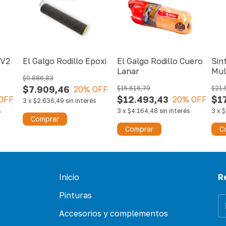
 V2
El Galgo Rodillo Epoxi
El Galgo Rodillo Cuero
Sin
Lanar
Mul
$9.886,83
$7.909,46
20
% OFF
$15.616,79
$21.
$12.493,43
$1
OFF
20
% OFF
3
x
$2.636,49
sin interés
s
3
x
$4.164,48
sin interés
3
x
$
Comprar
Comprar
C
Inicio
R
Pinturas
Accesorios y complementos