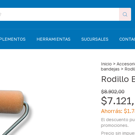
MPLEMENTOS
HERRAMIENTAS
SUCURSALES
CONTA
Inicio
>
Accesor
bandejas
>
Rodi
Rodillo
$8.902,00
$7.121
Ahorrás:
$1.
El descuento pu
promociones.
Precio sin impu