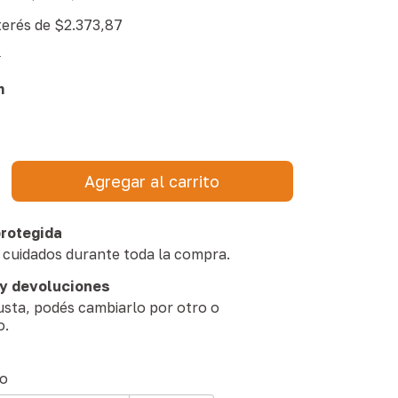
terés de
$2.373,87
s
m
rotegida
 cuidados durante toda la compra.
y devoluciones
gusta, podés cambiarlo por otro o
o.
 CP:
Cambiar CP
ío