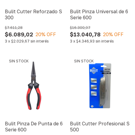
Bulit Cutter Reforzado S
Bulit Pinza Universal de 6
300
Serie 600
$7.611,28
$16.300,97
$6.089,02
$13.040,78
20
% OFF
20
% OFF
3
x
$2.029,67
sin interés
3
x
$4.346,93
sin interés
SIN STOCK
SIN STOCK
Bulit Pinza De Punta de 6
Bulit Cutter Profesional S
Serie 600
500