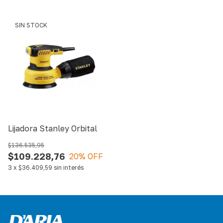
SIN STOCK
Lijadora Stanley Orbital
$136.535,95
$109.228,76
20
% OFF
3
x
$36.409,59
sin interés