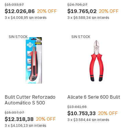
$15.033,57
$24.706,27
$12.026,86
$19.765,02
20
% OFF
20
% OFF
3
x
$4.008,95
sin interés
3
x
$6.588,34
sin interés
SIN STOCK
SIN STOCK
Bulit Cutter Reforzado
Alicate 6 Serie 600 Bulit
Automático S 500
$13.441,66
$10.753,33
$15.397,97
20
% OFF
$12.318,38
20
% OFF
3
x
$3.584,44
sin interés
3
x
$4.106,13
sin interés