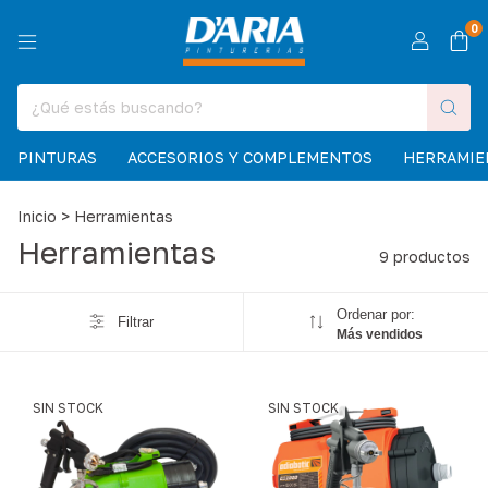
0
PINTURAS
ACCESORIOS Y COMPLEMENTOS
HERRAMIE
Inicio
>
Herramientas
Herramientas
9 productos
Ordenar por:
Filtrar
Más vendidos
SIN STOCK
SIN STOCK