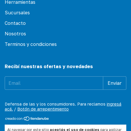
Herramientas
Sucursales
Contacto
Nosotros
Terminos y condiciones
Recibí nuestras ofertas y novedades
Defensa de las y los consumidores. Para reclamos
ingresá
acá.
/
Botón de arrepentimiento
Copyright D´ Aria Pinturerias - 30578821690 - 2026. Todos
Al navegar por este sitio
aceptás el uso de cookies
para agilizar
los derechos reservados.