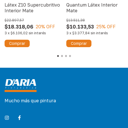
Látex Z10 Supercubritivo
Quantum Látex Interior
Interior Mate
Mate
$22.897,57
$13.511,38
$18.318,06
$10.133,53
20
% OFF
25
% OFF
3
x
$6.106,02
sin interés
3
x
$3.377,84
sin interés
Comprar
Comprar
Mucho más que pintura