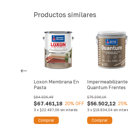
Productos similares
Loxon Membrana En
Impermeabilizante
Pasta
Quantum Frentes
st Membrana
al
$84.326,48
$75.336,16
$67.461,18
$56.502,12
20
% OFF
25
%
8,78
20
% OFF
3
x
$22.487,06
sin interés
3
x
$18.834,04
sin inter
26
sin interés
Comprar
Comprar
r