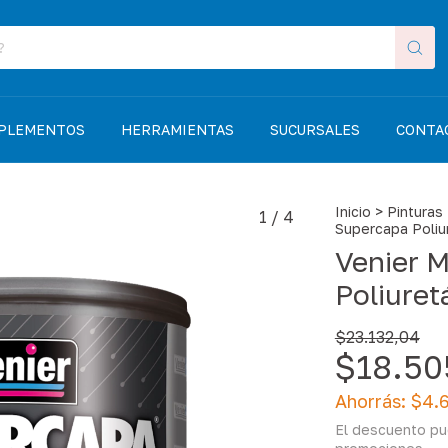
MPLEMENTOS
HERRAMIENTAS
SUCURSALES
CONTA
Inicio
>
Pinturas
1
/
4
Supercapa Poliu
Venier 
Poliuret
$23.132,04
$18.50
Ahorrás:
$4.
El descuento pu