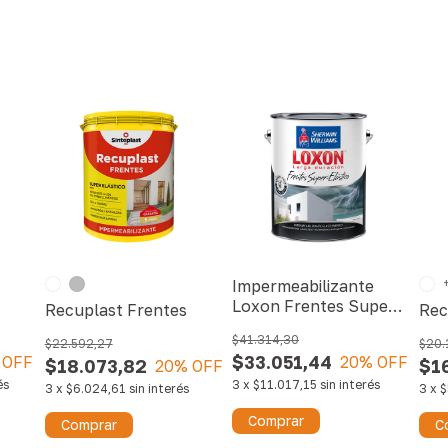
Impermeabilizante
Loxon Frentes Super-
Recuplast Frentes
Rec
Elástico
$41.314,30
$22.592,27
$20.
$33.051,44
 OFF
20
% OFF
$18.073,82
$1
20
% OFF
és
3
x
$11.017,15
sin interés
3
x
$6.024,61
sin interés
3
x
$
Comprar
Comprar
C