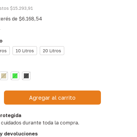
estos
$15.293,91
terés de
$6.168,54
s
ro
tros
10 Litros
20 Litros
rotegida
 cuidados durante toda la compra.
y devoluciones