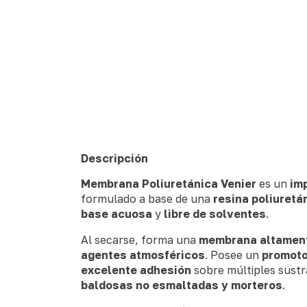
Descripción
Membrana Poliuretánica Venier
es un
im
formulado a base de una
resina poliuretá
base acuosa
y
libre de solventes
.
Al secarse, forma una
membrana altament
agentes atmosféricos
. Posee un
promoto
excelente adhesión
sobre múltiples sust
baldosas no esmaltadas y morteros
.