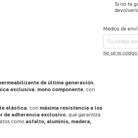
Si no te 
devolverl
Entregas para el
Medios de env
No sé mi código
permeabilizante de última generación
,
nica exclusiva
,
mono componente
, con
e elástica
, con
máxima resistencia a los
r de adherencia exclusivo
, que garantiza
ratos como
asfalto, aluminio, madera,