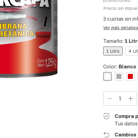
promociones.
Precio sin impu
3
cuotas sin in
Ver más detalle
Tamaño:
1 Lit
1 Litro
4 Li
Color:
Blanco
Compra p
Tus datos
Cambios 