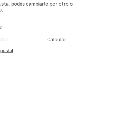
gusta, podés cambiarlo por otro o
o.
 CP:
Cambiar CP
ío
Calcular
 postal