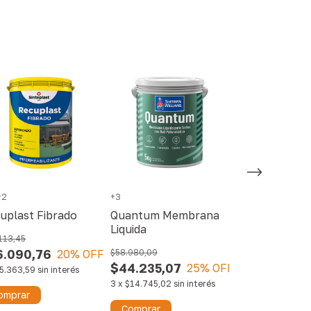
+2
+3
Recuplast At
uplast Fibrado
Quantum Membrana
$72.041,66
Liquida
$57.633,33
113,45
6.090,76
20
% OFF
$58.980,09
3
x
$19.211,11
si
$44.235,07
25
% OFF
5.363,59
sin interés
Comprar
3
x
$14.745,02
sin interés
omprar
Comprar