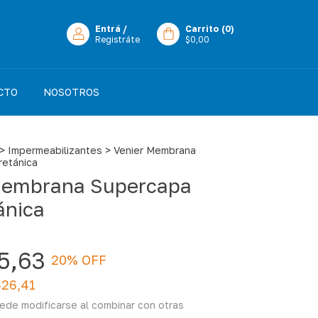
Entrá
/
Carrito
(
0
)
Registráte
$0,00
CTO
NOSOTROS
>
Impermeabilizantes
>
Venier Membrana
retánica
Membrana Supercapa
ánica
5,63
20
% OFF
626,41
ede modificarse al combinar con otras