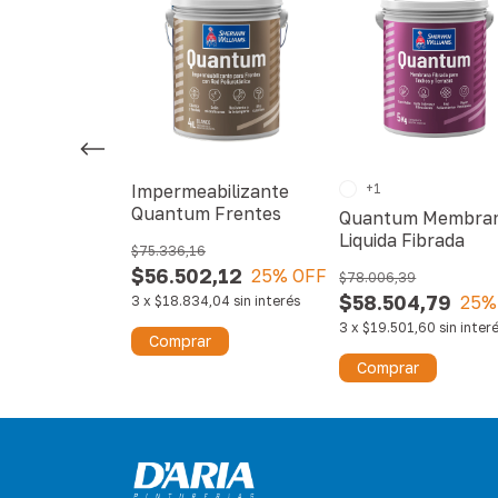
bilizante
Impermeabilizante
+1
entes Super-
Quantum Frentes
Quantum Membra
Liquida Fibrada
$75.336,16
1,44
$56.502,12
20
% OFF
25
% OFF
$78.006,39
$58.504,79
25
%
,15
sin interés
3
x
$18.834,04
sin interés
3
x
$19.501,60
sin inter
r
Comprar
Comprar