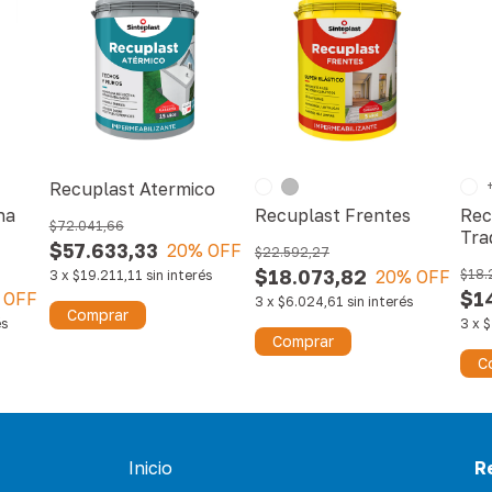
Recuplast Atermico
na
Recuplast Frentes
Rec
$72.041,66
Tra
$57.633,33
20
% OFF
$22.592,27
$18.073,82
20
% OFF
$18.
3
x
$19.211,11
sin interés
$1
 OFF
3
x
$6.024,61
sin interés
Comprar
és
3
x
$
Comprar
C
Inicio
R