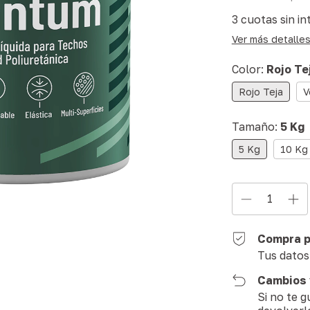
3
cuotas sin in
Ver más detalle
Color:
Rojo Te
Rojo Teja
V
Tamaño:
5 Kg
5 Kg
10 Kg
Compra p
Tus datos
Cambios 
Si no te 