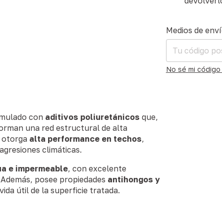
devolverl
Entregas para el
Medios de env
No sé mi código
mulado con
aditivos poliuretánicos
que,
forman una red estructural de alta
e otorga
alta performance en techos
,
agresiones climáticas.
a e impermeable
, con excelente
a. Además, posee propiedades
antihongos y
ida útil de la superficie tratada.