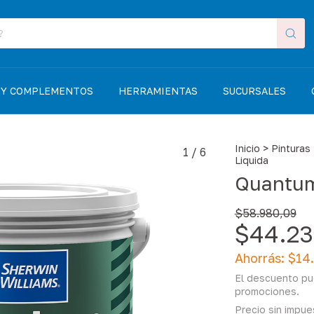
 Y COMPLEMENTOS
HERRAMIENTAS
SUCURSALES
Inicio
>
Pinturas
1
/
6
Liquida
Quantum
$58.980,09
$44.23
Ahorrás:
$14
El descuento pu
promociones.
Precio sin impu