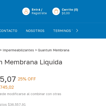
Entrá
/
Carrito
(
0
)
Registráte
$0,00
CONTACTO
NOSOTROS
TERMINOS Y CONDICIONES
>
Impermeabilizantes
>
Quantum Membrana
 Membrana Liquida
5,07
25
% OFF
.745,02
ede modificarse al combinar con otras
estos
$36.557,91