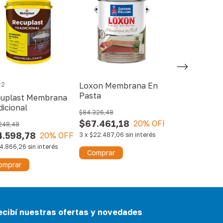
+2
Loxon Membrana En
Loxon Memb
Pasta
Reflectiva
uplast Membrana
dicional
$84.326,48
$7.332,74
$67.461,18
$5.866,19
20
% OFF
248,48
4.598,78
20
% OFF
3
x
$22.487,06
sin interés
3
x
$1.955,40
sin
4.866,26
sin interés
Comprar
Comprar
omprar
ecibí nuestras ofertas y novedades