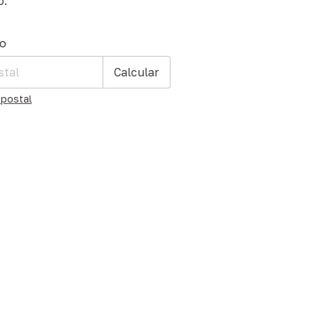
o.
 CP:
Cambiar CP
ío
Calcular
 postal