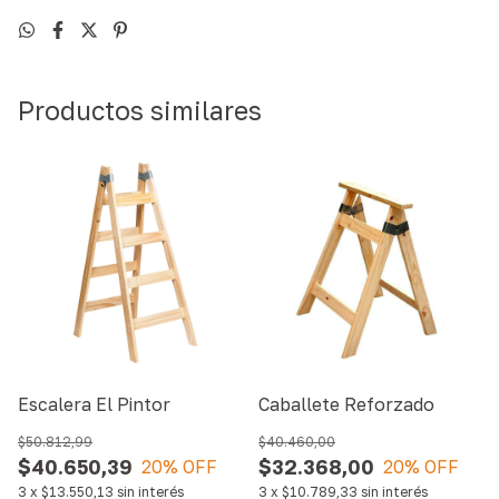
Productos similares
Escalera El Pintor
Caballete Reforzado
$50.812,99
$40.460,00
$40.650,39
$32.368,00
20
% OFF
20
% OFF
3
x
$13.550,13
sin interés
3
x
$10.789,33
sin interés